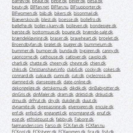
barrøv.dk
,
beaut.dk
,
bebe.dk
,
belier.dk
,
besa.dk
,
beuty.dk
,
BIFfan.net
,
BIFfan.nu
,
BIFsupporter.dk
,
BIFwomen.dk
,
biib.dk
,
bikers.dk
,
bisonmail.dk
,
Bjæverskov.dk
,
blest.dk
,
boesse.dk
,
bollefro.dk
,
bøllefrø.dk
,
boller-i-karry.dk
,
bolleven.dk
,
bondepige.dk
,
børste.dk
,
bottomsup.dk
,
bougie.dk
,
brænde-salg.dk
,
brændekløvning.dk
,
braser.dk
,
braveheart.dk
,
broelet.dk
,
Broendbyfan.dk
,
brølet.dk
,
bugger.dk
,
bummelum.dk
,
bummer.dk
,
bumper.dk
,
bunda.dk
,
bypigen.dk
,
canny.dk
,
capricorne.dk
,
cathouse.dk
,
catlover.dk
,
cavolo.dk
,
charli.dk
,
chatte.dk
,
cheery.dk
,
chevre.dk
,
chien.dk
,
chiks.dk
,
Christianshavn.info
,
club6.dk
,
cocky.dk
,
cokes.dk
,
connard.dk
,
culpa.dk
,
cunni.dk
,
cuti.dk
,
cyclecross.dk
,
damned.dk
,
dansepige.dk
,
date-online.dk
,
dekongelige.dk
,
detskernu.dk
,
dikdik.dk
,
dinBabysitter.dk
,
dinGris.dk
,
dinMaler.dk
,
dram.dk
,
driktid.dk
,
drikud.dk
,
drnu.dk
,
drPrut.dk
,
dry.dk
,
dukdig.dk
,
duut.dk
,
dynamite.dk
,
dyrepasning.dk
,
elverpigen.dk
,
encule.dk
,
enf.dk
,
enfed.dk
,
engangtil.dk
,
enomgang.dk
,
enuf.dk
,
eog.dk
,
etfrisktpust.dk
,
fabby.dk
,
Faborg.dk
,
fagmanden.com
,
Farso.dk
,
FCK-fan.dk
,
FCKfan.nu
,
FCKool.dk
,
FCKstyrer.dk
,
FCKwomen.dk
,
fica.dk
,
fisA.dk
,