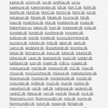
jtaime.dk
,
jummy.dk
,
jun.dk
,
jungfrau.dk
,
jur.nu
,
kagekone.dk
,
kagemanden.dk
,
kål.dk
,
Kbh-S.dk
,
KbhK.dk
,
KbhNV.dk
,
KbhØ.dk
,
KbhO.dk
,
KbhSV.dk
,
KbhV.dk
,
kdi.dk
,
kebabser.dk
,
Kibaek.dk
,
Kibæk.dk
,
kissme.dk
,
kl6.dk
,
klapi.dk
,
kloakStop.dk
,
kluk.dk
,
knaldperle.dk
,
knulla.dk
,
København.nu
,
købes.dk
,
koer.dk
,
kokkepige.dk
,
kolla.dk
,
koneløb.dk
,
kordel.dk
,
kordreng.dk
,
korpigen.dk
,
krebsen.dk
,
krid.dk
,
kringle.dk
,
kropsudsmykning.dk
,
kussetyv.dk
,
kykeliky.dk
,
kylla.dk
,
laber.dk
,
laerk.dk
,
Laeso.dk
,
landgang.dk
,
låsearbejde.dk
,
lejonline.dk
,
lekker.dk
,
letmatros.dk
,
lingus.dk
,
livline.dk
,
lobetid.dk
,
lollypop.dk
,
Løver.dk
,
løvetand.dk
,
loveU.dk
,
ludder.dk
,
lukRøven.dk
,
lusty.dk
,
mager.dk
,
mål.nu
,
malakit.dk
,
marijuana.dk
,
merde.dk
,
meresprit.dk
,
mi2.dk
,
miav.dk
,
misse.dk
,
missSunshine.dk
,
mkasse.dk
,
møbelpolster.dk
,
Moerkoev.dk
,
mooner.dk
,
morgenbolle.dk
,
mosler.dk
,
motorløb.dk
,
mrBig.dk
,
muck.dk
,
mug.dk
,
mutter.dk
,
næsehorn.dk
,
nal.dk
,
nalt.dk
,
nattergal.dk
,
nederen.dk
,
nedreC.dk
,
Neksø.dk
,
nen.dk
,
neuf.dk
,
Niva.dk
,
nock.dk
,
Noerrebro.com
,
Noerresundby.dk
,
nolo.dk
,
nonne.dk
,
Norresundby.dk
,
notch.dk
,
noway.dk
,
NrAaby.dk
,