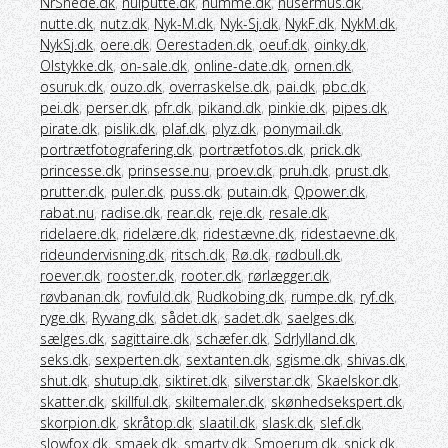
NrSnede.dk
,
nulputte.dk
,
numme.dk
,
nusermus.dk
,
nutte.dk
,
nutz.dk
,
Nyk-M.dk
,
Nyk-Sj.dk
,
NykF.dk
,
NykM.dk
,
NykSj.dk
,
oere.dk
,
Oerestaden.dk
,
oeuf.dk
,
oinky.dk
,
Olstykke.dk
,
on-sale.dk
,
online-date.dk
,
ornen.dk
,
osuruk.dk
,
ouzo.dk
,
overraskelse.dk
,
pai.dk
,
pbc.dk
,
pei.dk
,
perser.dk
,
pfr.dk
,
pikand.dk
,
pinkie.dk
,
pipes.dk
,
pirate.dk
,
pislik.dk
,
plaf.dk
,
plyz.dk
,
ponymail.dk
,
portrætfotografering.dk
,
portrætfotos.dk
,
prick.dk
,
princesse.dk
,
prinsesse.nu
,
proev.dk
,
pruh.dk
,
prust.dk
,
prutter.dk
,
puler.dk
,
puss.dk
,
putain.dk
,
Qpower.dk
,
rabat.nu
,
radise.dk
,
rear.dk
,
reje.dk
,
resale.dk
,
ridelaere.dk
,
ridelære.dk
,
ridestævne.dk
,
ridestaevne.dk
,
rideundervisning.dk
,
ritsch.dk
,
Rø.dk
,
rødbull.dk
,
roever.dk
,
rooster.dk
,
rooter.dk
,
rørlægger.dk
,
røvbanan.dk
,
rovfuld.dk
,
Rudkobing.dk
,
rumpe.dk
,
ryf.dk
,
ryge.dk
,
Ryvang.dk
,
sådet.dk
,
sadet.dk
,
saelges.dk
,
sælges.dk
,
sagittaire.dk
,
schæfer.dk
,
SdrJylland.dk
,
seks.dk
,
sexperten.dk
,
sextanten.dk
,
sgisme.dk
,
shivas.dk
,
shut.dk
,
shutup.dk
,
siktiret.dk
,
silverstar.dk
,
Skaelskor.dk
,
skatter.dk
,
skillful.dk
,
skiltemaler.dk
,
skønhedsekspert.dk
,
skorpion.dk
,
skråtop.dk
,
slaatil.dk
,
slask.dk
,
slef.dk
,
slowfox.dk
,
smaek.dk
,
smarty.dk
,
Smoerum.dk
,
snick.dk
,