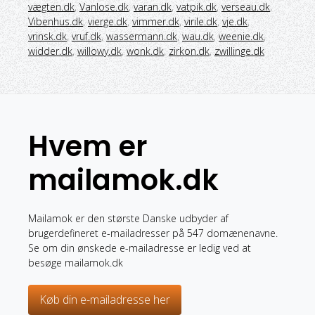
vægten.dk
,
Vanlose.dk
,
varan.dk
,
vatpik.dk
,
verseau.dk
,
Vibenhus.dk
,
vierge.dk
,
vimmer.dk
,
virile.dk
,
vje.dk
,
vrinsk.dk
,
vruf.dk
,
wassermann.dk
,
wau.dk
,
weenie.dk
,
widder.dk
,
willowy.dk
,
wonk.dk
,
zirkon.dk
,
zwillinge.dk
Hvem er
mailamok.dk
Mailamok er den største Danske udbyder af
brugerdefineret e-mailadresser på 547 domænenavne.
Se om din ønskede e-mailadresse er ledig ved at
besøge mailamok.dk
Køb din e-mailadresse her