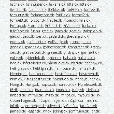
fische.dk
,
fishhunter.dk
,
fiskene.dk
,
fitta.dk
,
fitte.dk
,
fivestar.dk
,
fjamsen.dk
,
flækker.dk
,
forFCK.dk
,
forfree.dk
,
forhurtig.dk
,
forlangsom.dk
,
forlille.dk
,
formel2.dk
,
formel3.dk
,
forstor.dk
,
fragile.dk
,
fribar.dk
,
frille.dk
,
Frorup.dk
,
Frørup.dk
,
FrSund.dk
,
FrVaerk.dk
,
fuckU.dk
,
fuldStop.dk
,
fut.nu
,
gæs.dk
,
gaes.dk
,
gaet.dk
,
galopløb.dk
,
gaq.dk
,
geb.dk
,
Geri.dk
,
getlaid.dk
,
glædeligjul.dk
,
godav.dk
,
golfhullet.dk
,
golfsingle.dk
,
gomorgen.dk
,
gone.dk
,
gracias.dk
,
grandtante.dk
,
grantræer.dk
,
gratis-
sex.dk
,
gratiserotik.dk
,
grazie.dk
,
grisling.dk
,
grønært.dk
,
gullig.dk
,
gyldenlok.dk
,
gynter.dk
,
haha.dk
,
halløjsa.dk
,
haq.dk
,
hårgalleriet.dk
,
hårstudiet.dk
,
hbd.dk
,
heehaw.dk
,
helt-gratis.dk
,
helttilgrin.dk
,
henhouse.dk
,
hentselv.dk
,
Herning.nu
,
herskerinde.dk
,
hestefreak.dk
,
hesteven.dk
,
hkm.dk
,
HøjeTaastrup.dk
,
holdnuop.dk
,
honeybunch.dk
,
Hong.dk
,
Høng.dk
,
hopsa.dk
,
horebuk.dk
,
Humlebaek.dk
,
i6.dk
,
iamin.dk
,
ibamsen.dk
,
ibund.dk
,
icing.dk
,
idefix.dk
,
imbad.dk
,
imfree.dk
,
imgay.dk
,
imhot.dk
,
imyours.dk
,
in-
Copenhagen.dk
,
inCopenhagen.dk
,
inCph.com
,
ind.nu
,
inf.dk
,
ingen-penge.dk
,
inlove.dk
,
jaChef.dk
,
jackAss.dk
,
jamais.dk
,
jeggir.dk
,
jhr.dk
,
joking.dk
,
jomfruen.dk
,
jor.dk
,