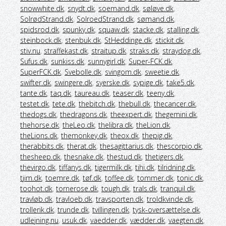
snowwhite.dk
,
snydt.dk
,
soemand.dk
,
søløve.dk
,
SolrødStrand.dk
,
SolroedStrand.dk
,
sømand.dk
,
spidsrod.dk
,
spunky.dk
,
squaw.dk
,
stacke.dk
,
stalling.dk
,
steinbock.dk
,
stenbuk.dk
,
StHeddinge.dk
,
stickit.dk
,
stiv.nu
,
straffekast.dk
,
straitup.dk
,
straks.dk
,
straydog.dk
,
Sufus.dk
,
sunkiss.dk
,
sunnygirl.dk
,
Super-FCK.dk
,
SuperFCK.dk
,
Svebolle.dk
,
svingom.dk
,
sweetie.dk
,
swifter.dk
,
swingere.dk
,
syerske.dk
,
sypige.dk
,
take5.dk
,
tante.dk
,
taq.dk
,
taureau.dk
,
teaser.dk
,
teeny.dk
,
testet.dk
,
tete.dk
,
thebitch.dk
,
thebull.dk
,
thecancer.dk
,
thedogs.dk
,
thedragons.dk
,
theexpert.dk
,
thegemini.dk
,
thehorse.dk
,
theLeo.dk
,
thelibra.dk
,
theLion.dk
,
theLions.dk
,
themonkey.dk
,
theox.dk
,
thepig.dk
,
therabbits.dk
,
therat.dk
,
thesagittarius.dk
,
thescorpio.dk
,
thesheep.dk
,
thesnake.dk
,
thestud.dk
,
thetigers.dk
,
thevirgo.dk
,
tiffanys.dk
,
tigermilk.dk
,
tihi.dk
,
tilridning.dk
,
tjim.dk
,
toemre.dk
,
tøf.dk
,
toffee.dk
,
tommer.dk
,
tonic.dk
,
toohot.dk
,
tornerose.dk
,
tough.dk
,
trals.dk
,
tranquil.dk
,
travløb.dk
,
travloeb.dk
,
travsporten.dk
,
troldkvinde.dk
,
trollerik.dk
,
trunde.dk
,
tvillingen.dk
,
tysk-oversættelse.dk
,
udlejning.nu
,
usuk.dk
,
vaedder.dk
,
vædder.dk
,
vaegten.dk
,