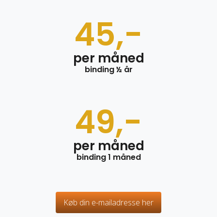
45,-
per måned
binding ½ år
49,-
per måned
binding 1 måned
Køb din e-mailadresse her