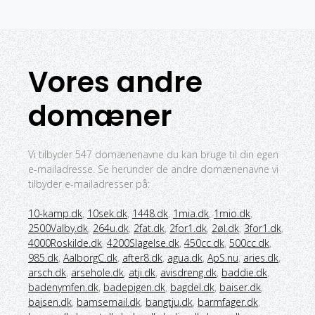
Vores andre
domæner
Vi tilbyder 547 domænenavne du kan bruge til din egen
e-mailadresse. Se herunder de andre domænenavne vi
tilbyder e-mailadresser på:
10-kamp.dk
,
10sek.dk
,
1448.dk
,
1mia.dk
,
1mio.dk
,
2500Valby.dk
,
264u.dk
,
2fat.dk
,
2for1.dk
,
2øl.dk
,
3for1.dk
,
4000Roskilde.dk
,
4200Slagelse.dk
,
450cc.dk
,
500cc.dk
,
985.dk
,
AalborgC.dk
,
after8.dk
,
agua.dk
,
ApS.nu
,
aries.dk
,
arsch.dk
,
arsehole.dk
,
atji.dk
,
avisdreng.dk
,
baddie.dk
,
badenymfen.dk
,
badepigen.dk
,
bagdel.dk
,
baiser.dk
,
bajsen.dk
,
bamsemail.dk
,
bangtju.dk
,
barmfager.dk
,